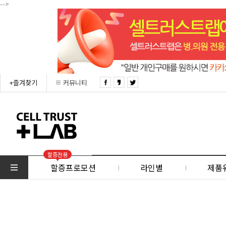
-->
+즐겨찾기
커뮤니티
할증전용
할증프로모션
라인별
제품