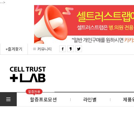
-->
+즐겨찾기
커뮤니티
할증전용
할증프로모션
라인별
제품