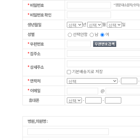
*
비밀번호
* 영문 대소문자/숫자/
*
비밀번호 확인
년
월
일
생년월일
성별
선택안함
남
여
*
우편번호
*
집주소
*
상세주소
기본배송지로 저장
-
*
연락처
*
이메일
@
-
-
휴대폰
병원,의원명 :