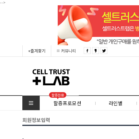
-->
+즐겨찾기
커뮤니티
할증전용
할증프로모션
라인별
회원정보입력