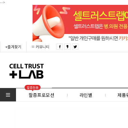
-->
+즐겨찾기
커뮤니티
할증전용
할증프로모션
라인별
제품