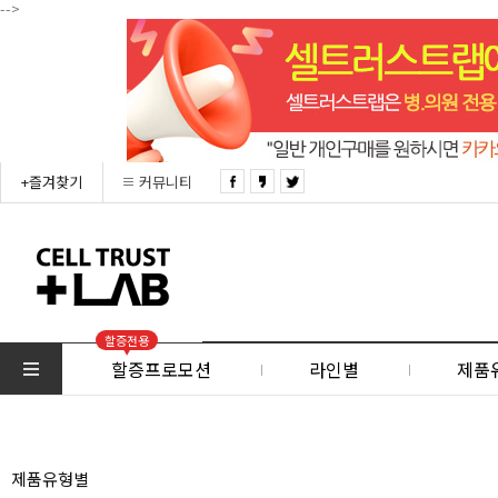
-->
+즐겨찾기
커뮤니티
할증전용
할증프로모션
라인별
제품
제품유형별