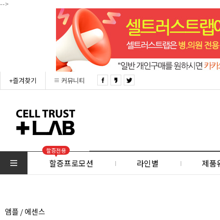
-->
+즐겨찾기
커뮤니티
할증전용
할증프로모션
라인별
제품
앰플 / 에센스