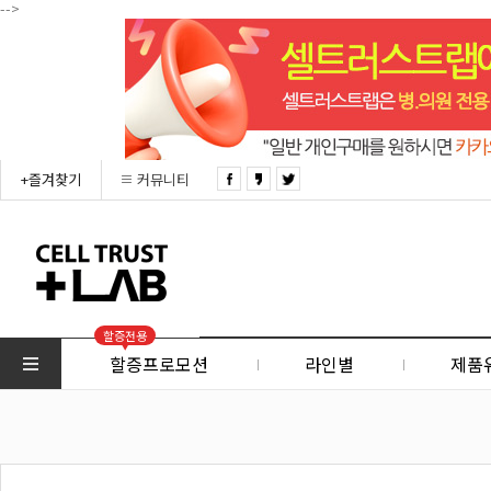
-->
+즐겨찾기
커뮤니티
할증전용
할증프로모션
라인별
제품