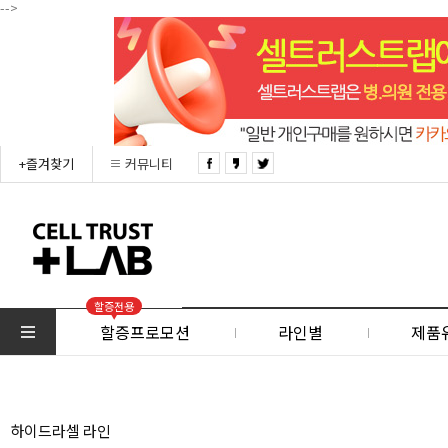
-->
+즐겨찾기
커뮤니티
할증전용
할증프로모션
라인별
제품
하이드라셀 라인