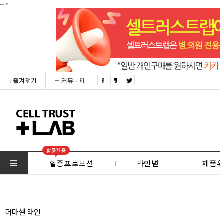
-->
+즐겨찾기
커뮤니티
할증전용
할증프로모션
라인별
제품
더마셀 라인