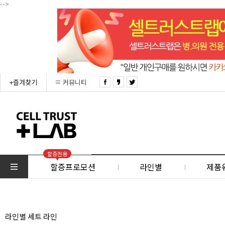
-->
+즐겨찾기
커뮤니티
할증전용
할증프로모션
라인별
제품
라인별 세트 라인