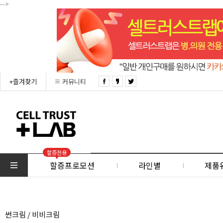
-->
+즐겨찾기
커뮤니티
할증전용
할증프로모션
라인별
제품
썬크림 / 비비크림