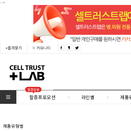
-->
+즐겨찾기
커뮤니티
할증전용
할증프로모션
라인별
제품
제품유형별