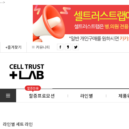
-->
+즐겨찾기
커뮤니티
할증전용
할증프로모션
라인별
제품
라인별 세트 라인